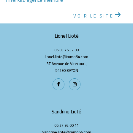
VOIR LE SITE
Lionel Lioté
06 03 76 32 08
lionel.liote@immo54.com
3T Avenue de Virecourt,
54290
BAYON
Sandrine Lioté
06 27 92 00 11
Sandrine.liote@immo54.com