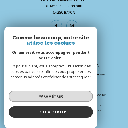
3T Avenue de Virecourt,
54290
BAYON
Comme beaucoup, notre site
utilise les cookies
NOS PARTENAIRES
On aimerait vous accompagner pendant
votre visite.
En poursuivant, vous acceptez l'utilisation des
cookies par ce site, afin de vous proposer des
contenus adaptés et réaliser des statistiques !
© 2026 | Tous droits réservés | Traduction powered by
PARAMÉTRER
Google |
Nos honoraires
Plan du site
Mentions légales
Admin
Nos liens
Politique RGPD
Cookies
TOUT ACCEPTER