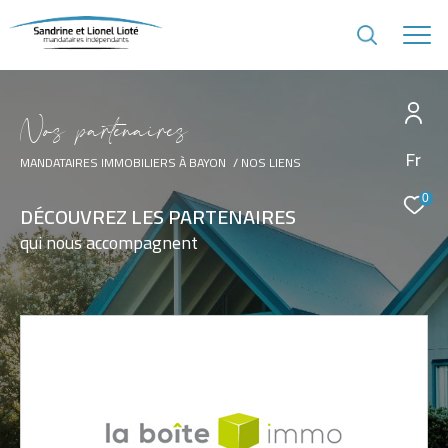
N
o
s
p
a
r
t
e
n
a
i
r
e
s
Fr
MANDATAIRES IMMOBILIERS À BAYON
NOS LIENS
0
DÉCOUVREZ LES PARTENAIRES
qui nous accompagnent