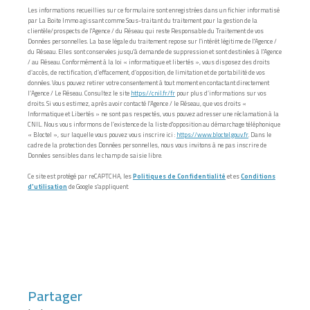
Les informations recueillies sur ce formulaire sont enregistrées dans un fichier informatisé
par La Boite Immo agissant comme Sous-traitant du traitement pour la gestion de la
clientèle/prospects de l'Agence / du Réseau qui reste Responsable du Traitement de vos
Données personnelles. La base légale du traitement repose sur l'intérêt légitime de l'Agence /
du Réseau. Elles sont conservées jusqu'à demande de suppression et sont destinées à l'Agence
/ au Réseau. Conformément à la loi « informatique et libertés », vous disposez des droits
d’accès, de rectification, d’effacement, d’opposition, de limitation et de portabilité de vos
données. Vous pouvez retirer votre consentement à tout moment en contactant directement
l’Agence / Le Réseau. Consultez le site
https://cnil.fr/fr
pour plus d’informations sur vos
droits. Si vous estimez, après avoir contacté l'Agence / le Réseau, que vos droits «
Informatique et Libertés » ne sont pas respectés, vous pouvez adresser une réclamation à la
CNIL. Nous vous informons de l’existence de la liste d'opposition au démarchage téléphonique
« Bloctel », sur laquelle vous pouvez vous inscrire ici :
https://www.bloctel.gouv.fr
. Dans le
cadre de la protection des Données personnelles, nous vous invitons à ne pas inscrire de
Données sensibles dans le champ de saisie libre.
Ce site est protégé par reCAPTCHA, les
Politiques de Confidentialité
et es
Conditions
d'utilisation
de Google s'appliquent.
partager