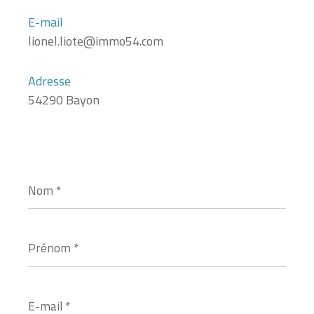
E-mail
lionel.liote@immo54.com
Adresse
54290 Bayon
Nom
*
Prénom
*
E-
mail
*