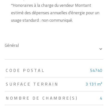
*Honoraires à la charge du vendeur Montant
estimé des dépenses annuelles d'énergie pour un
usage standard : non communiqué.
général
TRAD_ZEPHYR_Caracteristique
TRAD_ZEPHYR_Valeurs
CODE POSTAL
54740
SURFACE TERRAIN
3 131 m²
NOMBRE DE CHAMBRE(S)
4