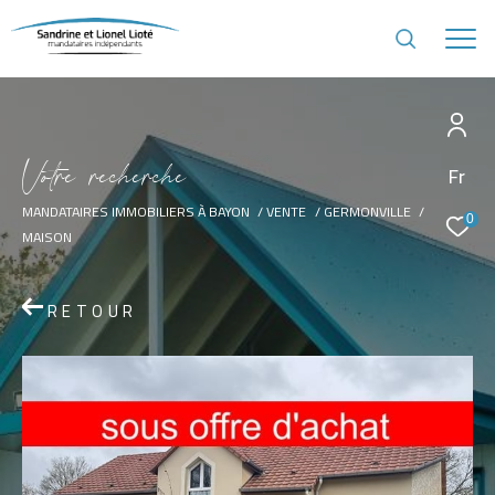
V
o
t
r
e
r
e
c
h
e
r
c
h
e
Fr
MANDATAIRES IMMOBILIERS À BAYON
VENTE
GERMONVILLE
0
MAISON
RETOUR