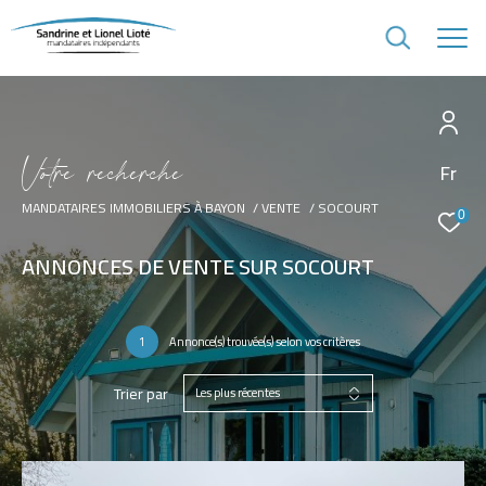
V
o
t
r
e
r
e
c
h
e
r
c
h
e
Fr
MANDATAIRES IMMOBILIERS À BAYON
VENTE
SOCOURT
0
ANNONCES DE VENTE SUR SOCOURT
1
Annonce(s) trouvée(s) selon vos critères
Trier par
Les plus récentes