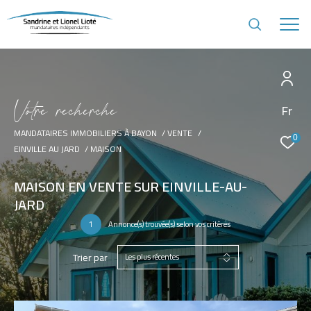
V
o
t
r
e
r
e
c
h
e
r
c
h
e
Fr
MANDATAIRES IMMOBILIERS À BAYON
VENTE
0
EINVILLE AU JARD
MAISON
MAISON EN VENTE SUR EINVILLE-AU-
JARD
1
Annonce(s) trouvée(s) selon vos critères
Trier par
Les plus récentes