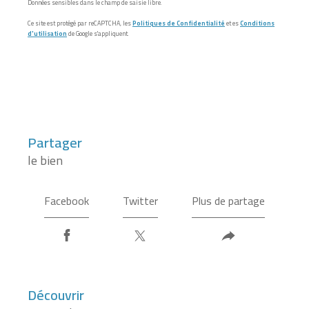
Données sensibles dans le champ de saisie libre.
Ce site est protégé par reCAPTCHA, les
Politiques de Confidentialité
et es
Conditions
d'utilisation
de Google s'appliquent.
partager
le bien
Facebook
Twitter
Plus de partage
découvrir