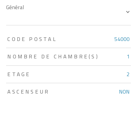
général
TRAD_ZEPHYR_Caracteristique
TRAD_ZEPHYR_Valeurs
CODE POSTAL
54000
NOMBRE DE CHAMBRE(S)
1
ETAGE
2
ASCENSEUR
NON