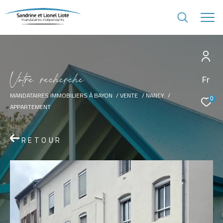
V
o
t
r
e
r
e
c
h
e
r
c
h
e
Fr
MANDATAIRES IMMOBILIERS À BAYON
VENTE
NANCY
0
APPARTEMENT
RETOUR