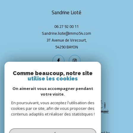
Sandrine Lioté
06 27 92 00 11
Sandrine.liote@immo54.com
3T Avenue de Virecourt,
54290
BAYON
Comme beaucoup, notre site
utilise les cookies
NOS PARTENAIRES
On aimerait vous accompagner pendant
votre visite.
En poursuivant, vous acceptez l'utilisation des
cookies par ce site, afin de vous proposer des
contenus adaptés et réaliser des statistiques !
© 2026 | Tous droits réservés | Traduction powered by