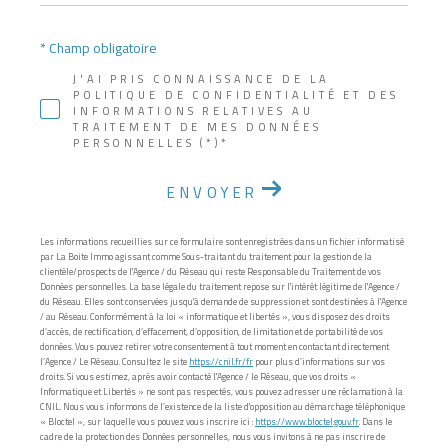
* Champ obligatoire
J'AI PRIS CONNAISSANCE DE LA
POLITIQUE DE CONFIDENTIALITÉ ET DES
INFORMATIONS RELATIVES AU
TRAITEMENT DE MES DONNÉES
PERSONNELLES (*)*
ENVOYER
Les informations recueillies sur ce formulaire sont enregistrées dans un fichier informatisé
par La Boite Immo agissant comme Sous-traitant du traitement pour la gestion de la
clientèle/prospects de l'Agence / du Réseau qui reste Responsable du Traitement de vos
Données personnelles. La base légale du traitement repose sur l'intérêt légitime de l'Agence /
du Réseau. Elles sont conservées jusqu'à demande de suppression et sont destinées à l'Agence
/ au Réseau. Conformément à la loi « informatique et libertés », vous disposez des droits
d’accès, de rectification, d’effacement, d’opposition, de limitation et de portabilité de vos
données. Vous pouvez retirer votre consentement à tout moment en contactant directement
l’Agence / Le Réseau. Consultez le site
https://cnil.fr/fr
pour plus d’informations sur vos
droits. Si vous estimez, après avoir contacté l'Agence / le Réseau, que vos droits «
Informatique et Libertés » ne sont pas respectés, vous pouvez adresser une réclamation à la
CNIL. Nous vous informons de l’existence de la liste d'opposition au démarchage téléphonique
« Bloctel », sur laquelle vous pouvez vous inscrire ici :
https://www.bloctel.gouv.fr
. Dans le
cadre de la protection des Données personnelles, nous vous invitons à ne pas inscrire de