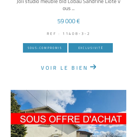
Joli studio meublé bld Lobau Sandrine Lioté v
ous ...
59 000 €
REF : 11408-3-2
SOUS-COMPROMIS
EXCLUSIVITÉ
VOIR LE BIEN